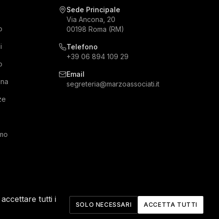
Sede Principale
Via Ancona, 20
o
00198 Roma (RM)
i
Telefono
+39 06 894 109 29
o
Email
gna
segreteria@marzoassociati.it
ze
rmo
ccettare tutti i
SOLO NECESSARI
ACCETTA TUTTI
Privacy Policy
Cookie Policy
Note Legali