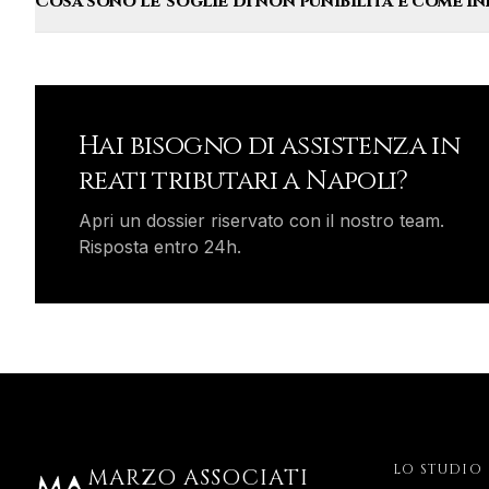
Cosa sono le 'soglie di non punibilità' e come i
Hai bisogno di assistenza in
reati tributari
a
Napoli
?
Apri un dossier riservato con il nostro team.
Risposta entro 24h.
LO STUDIO
MARZO ASSOCIATI