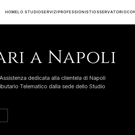
HOME
LO STUDIO
SERVIZI
PROFESSIONISTI
OSSERVATORIO
CO
ari
a
Napoli
Assistenza dedicata alla clientela di
Napoli
ibutario Telematico dalla sede dello Studio