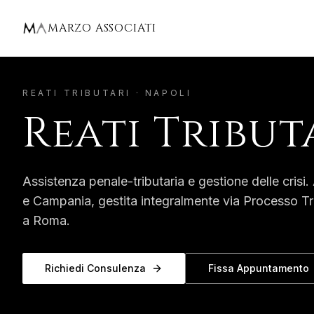
Home
Napoli
Reati Tributari
MARZO ASSOCIATI
REATI TRIBUTARI
·
NAPOLI
Reati Tribut
Assistenza penale-tributaria e gestione delle crisi.
e
Campania
, gestita integralmente via Processo Tr
a Roma.
Richiedi Consulenza
Fissa Appuntamento