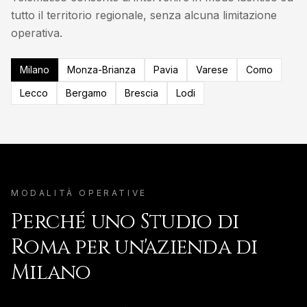
tutto il territorio regionale, senza alcuna limitazione
operativa.
Milano
Monza-Brianza
Pavia
Varese
Como
Lecco
Bergamo
Brescia
Lodi
MODALITÀ OPERATIVE
Perché uno Studio di
Roma per un'azienda di
Milano