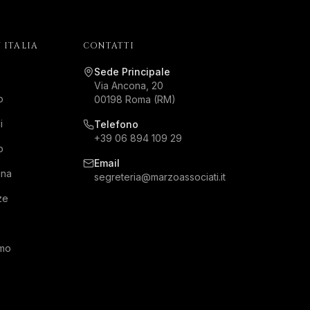
 ITALIA
CONTATTI
Sede Principale
Via Ancona, 20
o
00198 Roma (RM)
i
Telefono
+39 06 894 109 29
o
Email
gna
segreteria@marzoassociati.it
ze
rmo