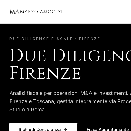
Home
Firenze
Due Diligence Fiscale
MARZO ASSOCIATI
DUE DILIGENCE FISCALE
·
FIRENZE
Due Diligenc
Firenze
Analisi fiscale per operazioni M&A e investimenti.
A
Firenze
e
Toscana
, gestita integralmente via Proc
Studio a Roma.
Richiedi Consulenza
Fissa Appuntamento