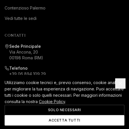
Contenzioso Palermo
Vedi tutte le sedi
CONTATTI
Sede Principale
Via Ancona, 20
00198 Roma (RM)
Telefono
+39 06 894 109 29
Utilizziamo cookie tecnici e, previo consenso, cookie analitici
Email
per migliorare la tua esperienza di navigazione. Puoi accettare
segreteria@marzoassociati.it
tutti i cookie o solo quelli necessari. Per maggiori informazioni
consulta la nostra
Cookie Policy
.
SOLO NECESSARI
©
2026
Marzo Associati. P.IVA 06397770964
ACCETTA TUTTI
Privacy Policy
Cookie Policy
Note Legali