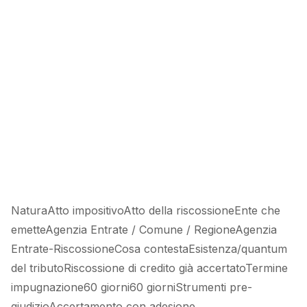
NaturaAtto impositivoAtto della riscossioneEnte che
emetteAgenzia Entrate / Comune / RegioneAgenzia
Entrate-RiscossioneCosa contestaEsistenza/quantum
del tributoRiscossione di credito già accertatoTermine
impugnazione60 giorni60 giorniStrumenti pre-
giudizioAccertamento con adesione,