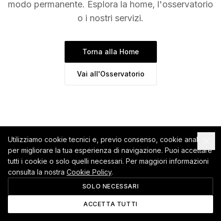
modo permanente. Esplora la home, l'osservatorio
o i nostri servizi.
Torna alla Home
Vai all'Osservatorio
Utilizziamo cookie tecnici e, previo consenso, cookie analitici
per migliorare la tua esperienza di navigazione. Puoi accettare
tutti i cookie o solo quelli necessari. Per maggiori informazioni
consulta la nostra
Cookie Policy
.
SOLO NECESSARI
ACCETTA TUTTI